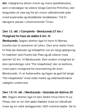
km.
Udsigterne bliver mere og mere spektakulare,
som vi bevæger os videre langs Camino Primitivo, der
begynder at vise sig fra sin mere udfordrende side
med kuperede og storslåede landskaber. Tid til
længere pause i charmerende Tineo.
Den 12. okt. / Campiello - Berducedo 27 km /
Mulighed for taxa de sidste 8 km. til
Berducedo.
Dagen starter lige-til frem til Borres,
hvorfra der to varianter af ruten. Den ene leder frem
til Pola de Allande og fortsætter via en lang opstigning
til mærket ved Puerto del Palo og så videre med
samlet 32 km. til Berducedo. Den anden mulighed er
den oprindelige rute "Por Hospitales", der er kortere,
med uden mulighed for overnatning før end i
Berducedo. Vi er forberedte og tager os god tid langs
"Por Hospitales" med vilde heste og ekstraordinære
udsigter undervejs.
Den 13-14. okt. / Berducedo - Grandas de Salime 20
km.
Dagen starter lige-til den første time frem til La
Mesa, der er en lille søde flække med en håndfuld
huse og en café beliggende i 950 meters højde. De to