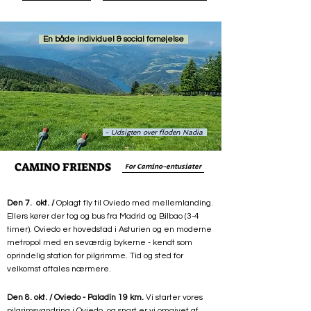
En både individuel & social fornøjelse
- Udsigten over floden Nadia
CAMINO FRIENDS
For Camino-entusiater
Den 7. okt. /
Oplagt fly til Oviedo med mellemlanding.
Ellers kører der tog og bus fra Madrid og Bilbao (3-4
timer). Oviedo
er hovedstad i Asturien og en moderne
metropol med en seværdig bykerne - kendt som
oprindelig station for pilgrimme. Tid og sted for
velkomst aftales nærmere.
Den 8. okt. / Oviedo - Paladín 19 km.
Vi starter vores
pilgrimsvandring i Oviedo, og snart er vi omgivet af