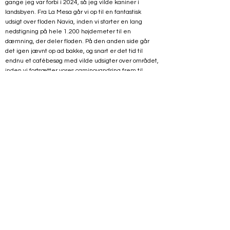
gange jeg var forbi i 2024, så jeg vilde kaniner i
landsbyen. Fra La Mesa går vi op til en fantastisk
udsigt over floden Navia, inden vi starter en lang
nedstigning på hele 1.200 højdemeter til en
dæmning, der deler floden. På den anden side går
det igen jævnt op ad bakke, og snart er det tid til
endnu et cafébesøg med vilde udsigter over området,
inden vi fortsætter vores caminovandring frem til
afslutning i charmerende Grandas de Salime
. Måske
fortsætter du på Caminoen, ellers tager vi turen
videre til overnatning i historiske Lugo og næste
morgen til Santiago. Tak for denne gang. Buen
Camino.
- The way is the goal