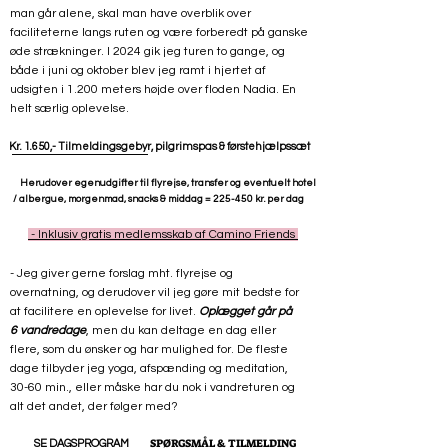
man går alene, skal man have overblik over
faciliteterne langs ruten og være forberedt på ganske
øde strækninger. I
2024 gik jeg turen to gange, og
både i juni og oktober blev jeg ramt i hjertet af
udsigten i 1.200 meters højde over floden Nadia. En
helt særlig oplevelse.
Kr. 1.650,-
​
Tilmeldingsgebyr, pilgrimspas & førstehjælpssæt
Herudover egenudgifter til flyrejse, transfer og
eventuelt hotel
/ albergue, morgenmad, snacks & middag = 225-450 kr. per dag
- Inklusiv gratis medlemsskab af Camino Friends
- Jeg giver gerne forslag mht. flyrejse og
overnatning, og derudover vil jeg gøre mit bedste for
at facilitere en oplevelse for livet.
Oplægget går på
6 vandredage
, men du
kan deltage en dag eller
flere, som du ønsker og har mulighed for. De fleste
dage tilbyder jeg yoga, afspænding og meditation,
30-60 min., eller måske har du nok i vandreturen og
alt det andet, der følger med?
SPØRGSMÅL & TILMELDING
SE DAGSPROGRAM