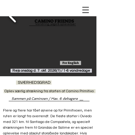
CAMINO FRIENDS
Vandring, yoga & oplevelser
For English
Rejs onsdag d. 7. okt. 2026(?) / 1-6 vandredage
SVÆRHEDSGRAD
Oplev særlig strækning fra starten af Camino Primitivo
Sammen på Caminoen / Max. 6 deltagere
Flere og flere har fået øjnene op for Primitivoen, men
ruten er langt fra overrendt. De fleste starter i Oviedo
med 321 km. til Santiago de Compostela, og specielt
strækningen frem til Grandas de Salime er en speciel
oplevelse med absolut storslåede landskaber. Hvis